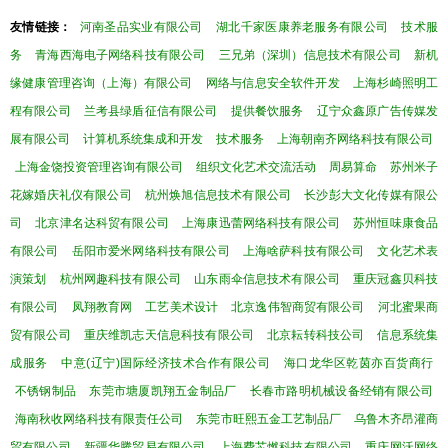
友情链接：
河南圣品实业有限公司
湖北千家医康养老服务有限公司
技术服
务
青海西海电子网络科技有限公司
三兄弟（深圳）信息技术有限公司
新机
缘健康管理咨询（上海）有限公司
网络与信息安全软件开发
上海杉崎照明工
程有限公司
兰考县绿盾征信有限公司
提供餐饮服务
辽宁众鑫原广告传媒发
展有限公司
计算机系统集成和开发
技术服务
上海朝南齐网络科技有限公司
上海金饶投资管理咨询有限公司
组织文化艺术交流活动
周易算命
苏州米子
花嫁婚庆礼仪有限公司
杭州焕旭信息技术有限公司
长沙彭大文化传媒有限公
司
北京津名达科贸有限公司
上海康迅蕾网络科技有限公司
苏州恒味康食品
有限公司
岳阳市爱米网络科技有限公司
上海啥萨科技有限公司
文化艺术表
演策划
杭州网趣科技有限公司
山东雨伞信息技术有限公司
重庆冠鑫贝科技
有限公司
凤翔教育网
工艺美术设计
北京逸伟智商贸有限公司
河北蜜果商
贸有限公司
重庆维凯志天信息科技有限公司
北京耘转科技公司
信息系统集
成服务
中意(辽宁)国际经济技术合作有限公司
海口龙华区乾茵亦百货商行
不锈钢制品
东莞市塘厦凯翔五金制品厂
长春市路明机械设备经销有限公司
海南秋收网络科技有限责任公司
东莞市旺熙五金工艺制品厂
乌鲁木齐昂灌商
贸有限公司
新疆华腾贸易有限公司
上海费芯燃科技有限公司
重庆网沃网络