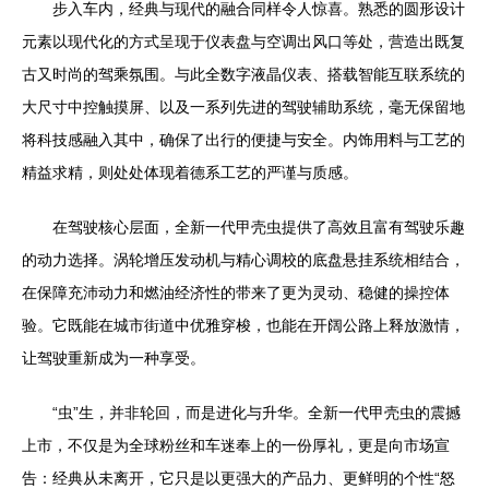
步入车内，经典与现代的融合同样令人惊喜。熟悉的圆形设计
元素以现代化的方式呈现于仪表盘与空调出风口等处，营造出既复
古又时尚的驾乘氛围。与此全数字液晶仪表、搭载智能互联系统的
大尺寸中控触摸屏、以及一系列先进的驾驶辅助系统，毫无保留地
将科技感融入其中，确保了出行的便捷与安全。内饰用料与工艺的
精益求精，则处处体现着德系工艺的严谨与质感。
在驾驶核心层面，全新一代甲壳虫提供了高效且富有驾驶乐趣
的动力选择。涡轮增压发动机与精心调校的底盘悬挂系统相结合，
在保障充沛动力和燃油经济性的带来了更为灵动、稳健的操控体
验。它既能在城市街道中优雅穿梭，也能在开阔公路上释放激情，
让驾驶重新成为一种享受。
“虫”生，并非轮回，而是进化与升华。全新一代甲壳虫的震撼
上市，不仅是为全球粉丝和车迷奉上的一份厚礼，更是向市场宣
告：经典从未离开，它只是以更强大的产品力、更鲜明的个性“怒