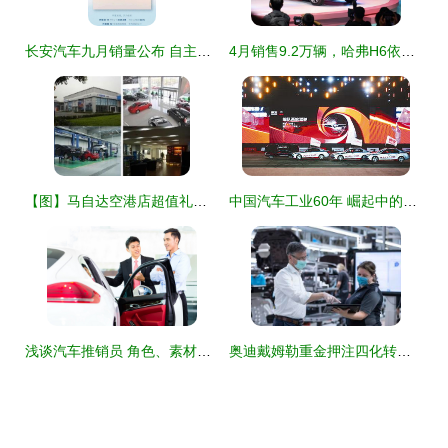
长安汽车九月销量公布 自主品牌新能源销量再创新高，领跑行业变革
4月销售9.2万辆，哈弗H6依旧冠军，坦克后劲十足——长城汽车究竟有多厉害？
【图】马自达空港店超值礼包为您呈现_天津市骏达汽车销售服务_车商汇_汽车之家
中国汽车工业60年 崛起中的巨变与销售奇迹
浅谈汽车推销员 角色、素材与视觉呈现
奥迪戴姆勒重金押注四化转型 大象转身的机遇与阵痛