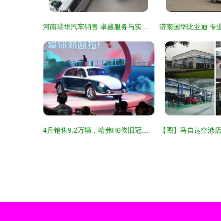
河南瑞华汽车销售 卓越服务与实力担当的典范
4月销售9.2万辆，哈弗H6依旧冠军，坦克后劲十足——长城汽车究竟有多厉害？