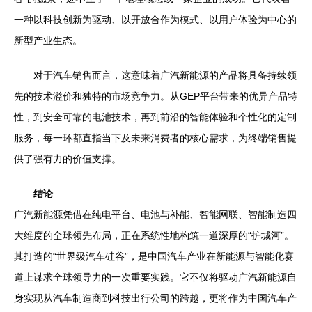
一种以科技创新为驱动、以开放合作为模式、以用户体验为中心的
新型产业生态。
对于汽车销售而言，这意味着广汽新能源的产品将具备持续领
先的技术溢价和独特的市场竞争力。从GEP平台带来的优异产品特
性，到安全可靠的电池技术，再到前沿的智能体验和个性化的定制
服务，每一环都直指当下及未来消费者的核心需求，为终端销售提
供了强有力的价值支撑。
结论
广汽新能源凭借在纯电平台、电池与补能、智能网联、智能制造四
大维度的全球领先布局，正在系统性地构筑一道深厚的“护城河”。
其打造的“世界级汽车硅谷”，是中国汽车产业在新能源与智能化赛
道上谋求全球领导力的一次重要实践。它不仅将驱动广汽新能源自
身实现从汽车制造商到科技出行公司的跨越，更将作为中国汽车产